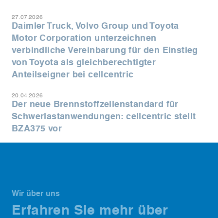
27.07.2026
Daimler Truck, Volvo Group und Toyota
Motor Corporation unterzeichnen
verbindliche Vereinbarung für den Einstieg
von Toyota als gleichberechtigter
Anteilseigner bei cellcentric
20.04.2026
Der neue Brennstoffzellenstandard für
Schwerlastanwendungen: cellcentric stellt
BZA375 vor
Wir über uns
Erfahren Sie mehr über