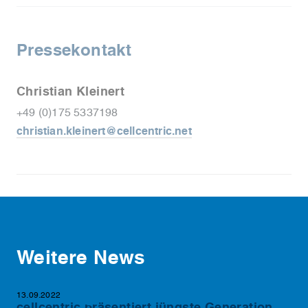
Pressekontakt
Christian Kleinert
+49 (0)175 5337198
christian.kleinert@cellcentric.net
Weitere News
13.09.2022
cellcentric präsentiert jüngste Generation