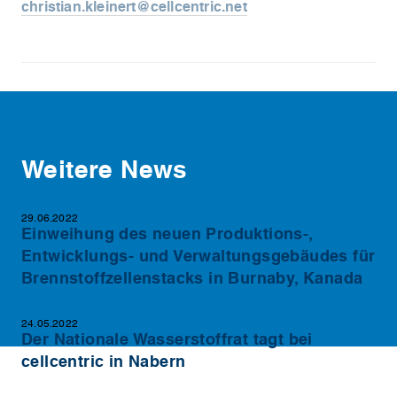
christian.kleinert@cellcentric.net
Weitere News
29.06.2022
Einweihung des neuen Produktions-,
Entwicklungs- und Verwaltungsgebäudes für
Brennstoffzellenstacks in Burnaby, Kanada
24.05.2022
Der Nationale Wasserstoffrat tagt bei
cellcentric in Nabern