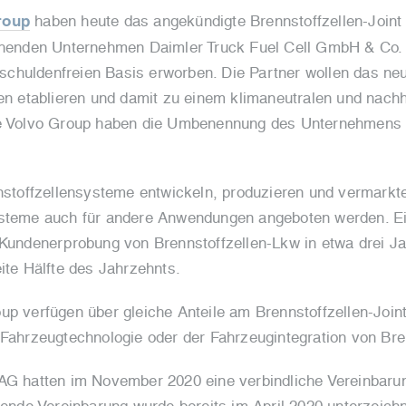
roup
haben heute das angekündigte Brennstoffzellen-Joint 
tehenden Unternehmen Daimler Truck Fuel Cell GmbH & Co.
d schuldenfreien Basis erworben. Die Partner wollen das neu
len etablieren und damit zu einem klimaneutralen und nach
die Volvo Group haben die Umbenennung des Unternehmens 
nnstoffzellensysteme entwickeln, produzieren und vermarkte
ysteme auch für andere Anwendungen angeboten werden. Ein
r Kundenerprobung von Brennstoffzellen-Lkw in etwa drei 
ite Hälfte des Jahrzehnts.
up verfügen über gleiche Anteile am Brennstoffzellen-Join
 Fahrzeugtechnologie oder der Fahrzeugintegration von Bre
 AG hatten im November 2020 eine verbindliche Vereinbaru