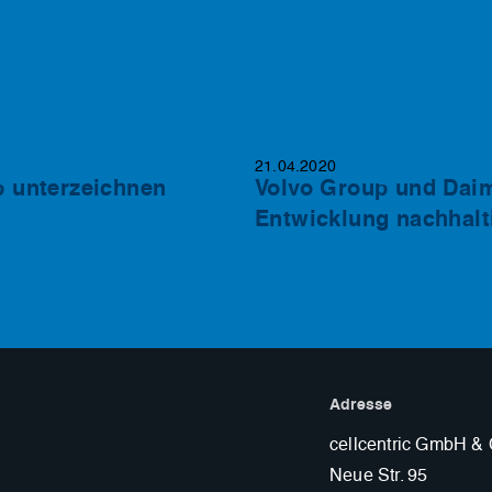
21.04.2020
p unterzeichnen
Volvo Group und Daim
Entwicklung nachhalt
Adresse
cellcentric GmbH &
Neue Str. 95