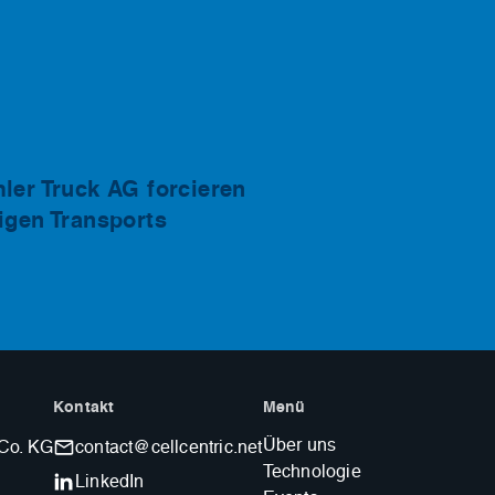
ler Truck AG forcieren
igen Transports
Kontakt
Menü
Über uns
 Co. KG
contact@cellcentric.net
Technologie
LinkedIn