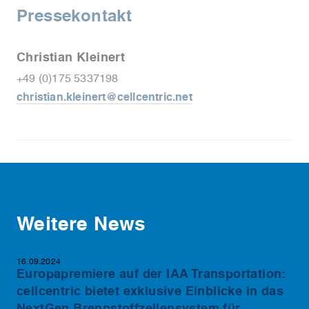
Pressekontakt
Christian Kleinert
+49 (0)175 5337198
christian.kleinert@cellcentric.net
Weitere News
16.09.2024
Europapremiere auf der IAA Transportation:
cellcentric bietet exklusive Einblicke in das
NextGen Brennstoffzellensystem für