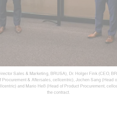
(Director Sales & Marketing, BRUSA), Dr. Holger Fink (CEO, 
f Procurement & Aftersales, cellcentric), Jochen Sang (Hea
centric) and Mario Heß (Head of Product Procurement, cellcen
the contract.