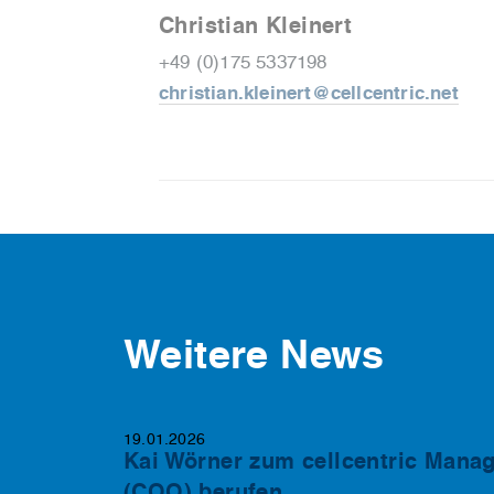
Christian Kleinert
+49 (0)175 5337198
christian.kleinert@cellcentric.net
Weitere News
19.01.2026
Kai Wörner zum cellcentric Manag
(COO) berufen