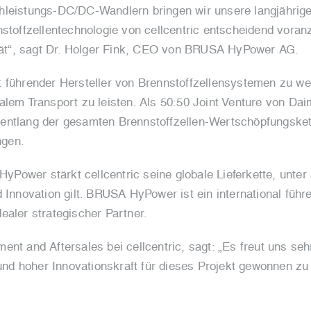
leistungs-DC/DC-Wandlern bringen wir unsere langjährige 
nstoffzellentechnologie von cellcentric entscheidend vora
ität“, sagt Dr. Holger Fink, CEO von BRUSA HyPower AG.
weit führender Hersteller von Brennstoffzellensystemen zu 
alem Transport zu leisten. Als 50:50 Joint Venture von Da
en entlang der gesamten Brennstoffzellen-Wertschöpfungske
ngen.
Power stärkt cellcentric seine globale Lieferkette, unte
 Innovation gilt. BRUSA HyPower ist ein international führe
ealer strategischer Partner.
nt and Aftersales bei cellcentric, sagt: „Es freut uns sehr
d hoher Innovationskraft für dieses Projekt gewonnen zu